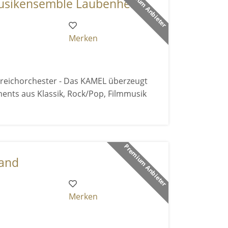
Premium Anbieter
ikensemble Laubenhei ...
Merken
reichorchester - Das KAMEL überzeugt
ents aus Klassik, Rock/Pop, Filmmusik
Premium Anbieter
band
Merken