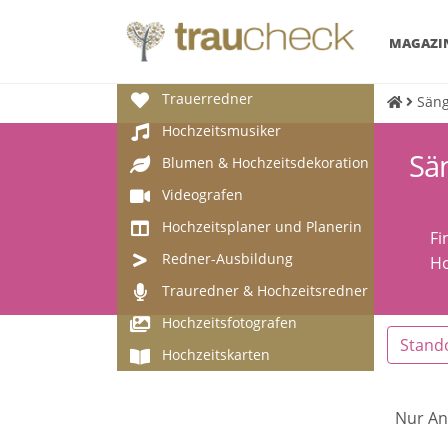
MAGAZI
Trauerredner
Säng
Hochzeitsmusiker
Sä
Blumen & Hochzeitsdekoration
Videografen
Hochzeitsplaner und Planerin
Fi
Redner-Ausbildung
Ho
Trauredner & Hochzeitsredner
Hochzeitsfotografen
Stand
Hochzeitskarten
Nur An