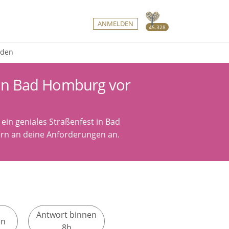
ANMELDEN
45.328
nden
 in Bad Homburg vor
 ein geniales Straßenfest in Bad
ern an deine Anforderungen an.
Antwort binnen
en
8h