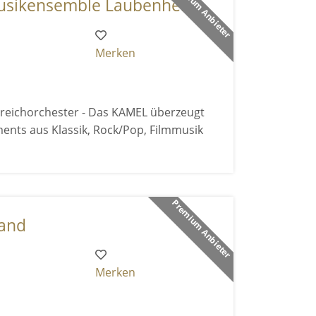
Premium Anbieter
ikensemble Laubenhei ...
Merken
reichorchester - Das KAMEL überzeugt
ents aus Klassik, Rock/Pop, Filmmusik
Premium Anbieter
band
Merken