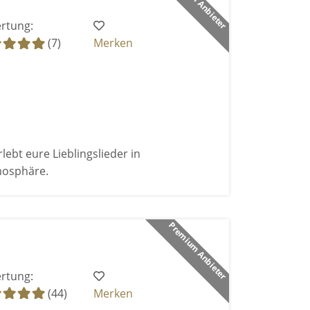
Premium Anbieter
rtung:
(7)
Merken
bt eure Lieblingslieder in
mosphäre.
Premium Anbieter
rtung:
(44)
Merken