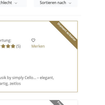
chlecht
Sortieren nach
Diamant Anbieter
rtung:
(5)
Merken
k by simply Cello... – elegant,
rtig, zeitlos