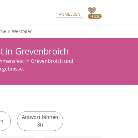
ANMELDEN
45.328
rhein-Westfalen
t in Grevenbroich
kommensfest in Grevenbroich und
Ergebnisse.
Antwort binnen
en
8h