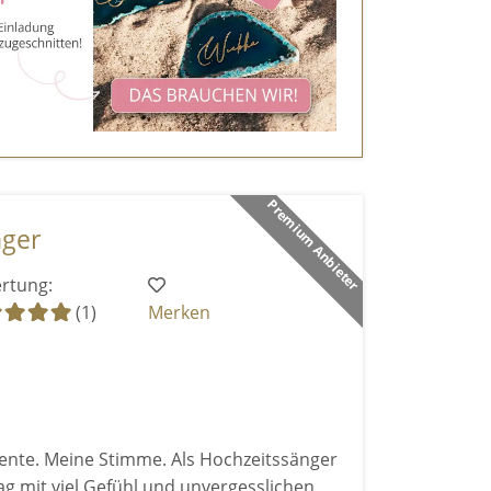
Premium Anbieter
nger
rtung:
(1)
Merken
nte. Meine Stimme. Als Hochzeitssänger
ag mit viel Gefühl und unvergesslichen