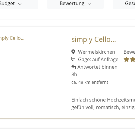
Budget
Bewertung
Ges
simply Cello...
Wermelskirchen
Bewe
Gage: auf Anfrage
Antwortet binnen
8h
ca. 48 km entfernt
Einfach schöne Hochzeitsmusi
gefühlvoll, romatisch, einziga