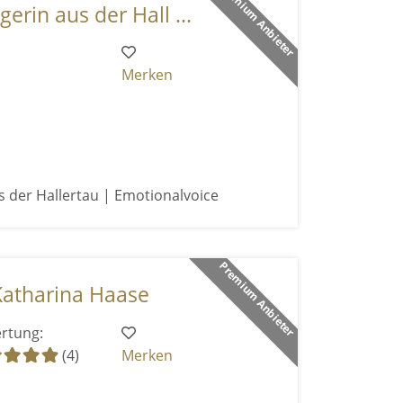
Premium Anbieter
erin aus der Hall ...
Merken
s der Hallertau | Emotionalvoice
Premium Anbieter
Katharina Haase
rtung:
(4)
Merken