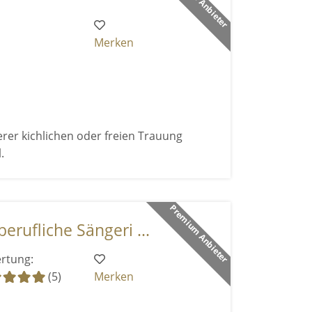
Merken
rer kichlichen oder freien Trauung
.
Premium Anbieter
erufliche Sängeri ...
rtung:
(5)
Merken