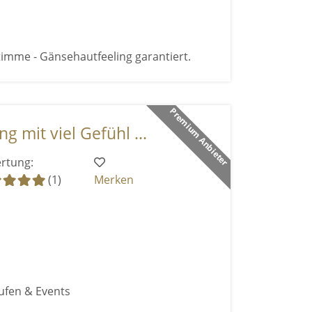
timme - Gänsehautfeeling garantiert.
Premium Anbieter
g mit viel Gefühl ...
rtung:
(1)
Merken
ufen & Events