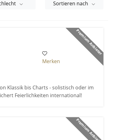
chlecht
Sortieren nach
Premium Anbieter
Merken
 Klassik bis Charts - solistisch oder im
chert Feierlichkeiten international!
Premium Anbieter