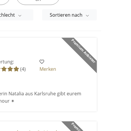
chlecht
Sortieren nach
Premium Anbieter
rtung:
(4)
Merken
rin Natalia aus Karlsruhe gibt eurem
mour ✴