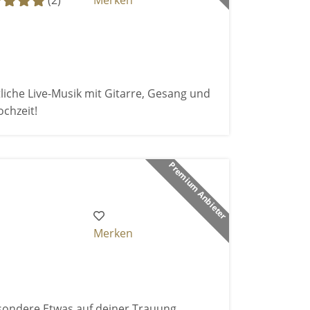
(2)
Merken
iche Live-Musik mit Gitarre, Gesang und
chzeit!
Premium Anbieter
Merken
sondere Etwas auf deiner Trauung.