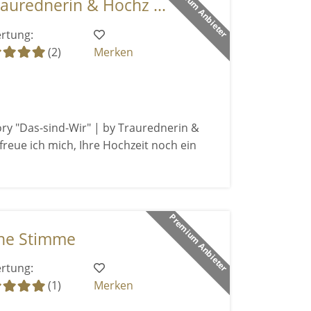
Premium Anbieter
aurednerin & Hochz ...
rtung:
(2)
Merken
ry "Das-sind-Wir" | by Traurednerin &
freue ich mich, Ihre Hochzeit noch ein
Premium Anbieter
ne Stimme
rtung:
(1)
Merken