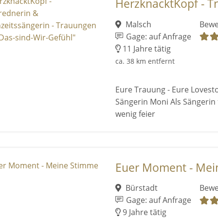
HerzknacktKopf - Tr
Malsch
Bewe
Gage: auf Anfrage
11 Jahre tätig
ca. 38 km entfernt
Eure Trauung - Eure Lovesto
Sängerin Moni Als Sängerin 
wenig feier
Euer Moment - Mei
Bürstadt
Bewe
Gage: auf Anfrage
9 Jahre tätig