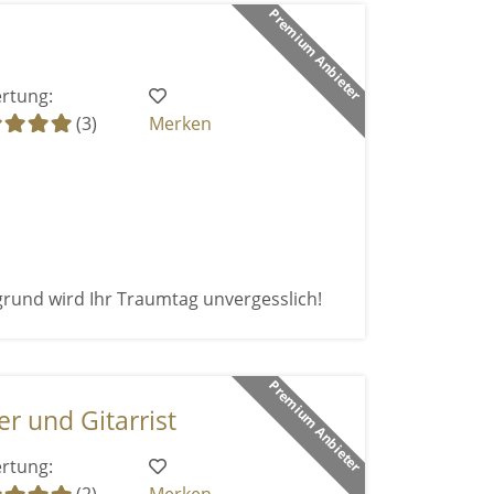
Premium Anbieter
rtung:
(3)
Merken
grund wird Ihr Traumtag unvergesslich!
Premium Anbieter
er und Gitarrist
rtung: