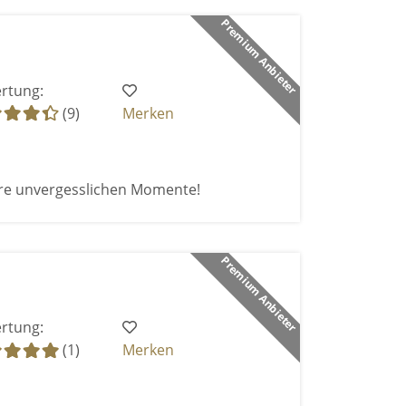
Premium Anbieter
rtung:
(9)
Merken
re unvergesslichen Momente!
Premium Anbieter
rtung:
(1)
Merken