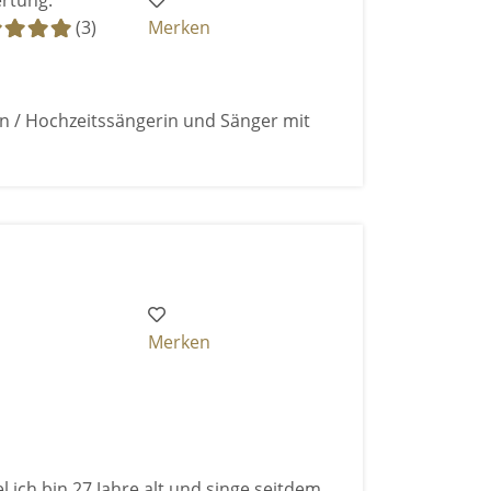
rtung:
(3)
Merken
an / Hochzeitssängerin und Sänger mit
Merken
 ich bin 27 Jahre alt und singe seitdem