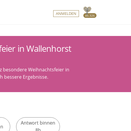
ANMELDEN
45.326
eier in Wallenhorst
nz besondere Weihnachtsfeier in
ch bessere Ergebnisse.
Antwort binnen
en
8h