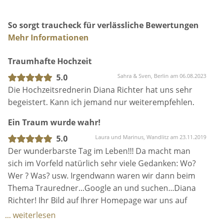
So sorgt traucheck für verlässliche Bewertungen
Mehr Informationen
Traumhafte Hochzeit
5.0
Sahra & Sven, Berlin am 06.08.2023
Die Hochzeitsrednerin Diana Richter hat uns sehr
begeistert. Kann ich jemand nur weiterempfehlen.
Ein Traum wurde wahr!
5.0
Laura und Marinus, Wandlitz am 23.11.2019
Der wunderbarste Tag im Leben!!! Da macht man
sich im Vorfeld natürlich sehr viele Gedanken: Wo?
Wer ? Was? usw. Irgendwann waren wir dann beim
Thema Trauredner...Google an und suchen...Diana
Richter! Ihr Bild auf Ihrer Homepage war uns auf
Anhieb sehr sympathisch, zufälligerweise war am
... weiterlesen