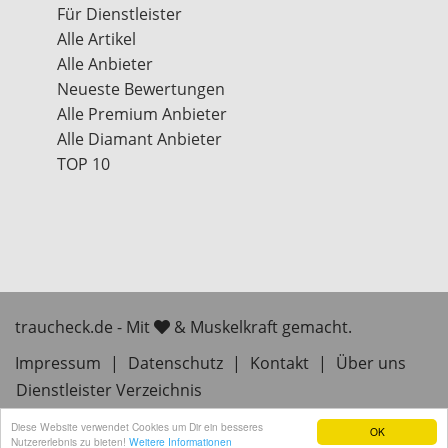
Für Dienstleister
Alle Artikel
Alle Anbieter
Neueste Bewertungen
Alle Premium Anbieter
Alle Diamant Anbieter
TOP 10
traucheck.de - Mit
& Muskelkraft gemacht.
Impressum
|
Datenschutz
|
Kontakt
|
Über uns
Dienstleister Verzeichnis
Diese Website verwendet Cookies um Dir ein besseres
OK
Nutzererlebnis zu bieten!
Weitere Informationen