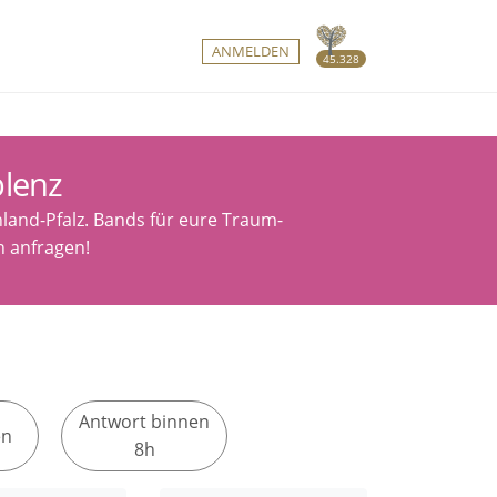
ANMELDEN
45.328
blenz
nland-Pfalz. Bands für eure Traum-
h anfragen!
Antwort binnen
en
8h