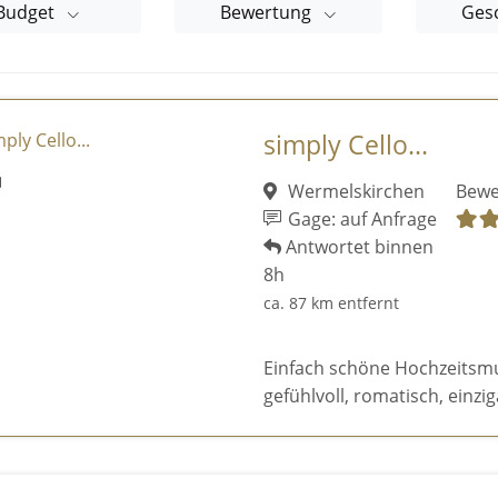
Budget
Bewertung
Ges
simply Cello...
Wermelskirchen
Bewe
Gage: auf Anfrage
Antwortet binnen
8h
ca. 87 km entfernt
Einfach schöne Hochzeitsmusi
gefühlvoll, romatisch, einziga