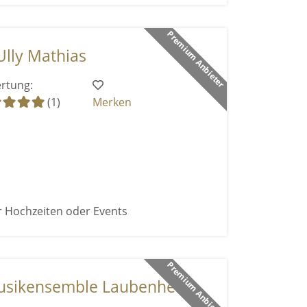
Premium Anbieter
Ully Mathias
rtung:
(1)
Merken
r Hochzeiten oder Events
Premium Anbieter
ikensemble Laubenhei ...