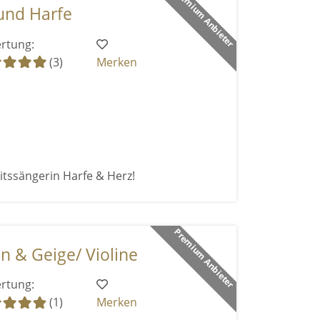
Premium Anbieter
und Harfe
rtung:
(3)
Merken
itssängerin Harfe & Herz!
Premium Anbieter
n & Geige/ Violine
rtung:
(1)
Merken