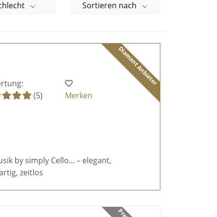
chlecht
Sortieren nach
Diamant Anbieter
rtung:
(5)
Merken
k by simply Cello... – elegant,
rtig, zeitlos