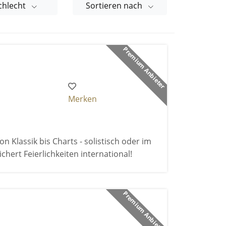
chlecht
Sortieren nach
Premium Anbieter
Merken
 Klassik bis Charts - solistisch oder im
chert Feierlichkeiten international!
Premium Anbieter