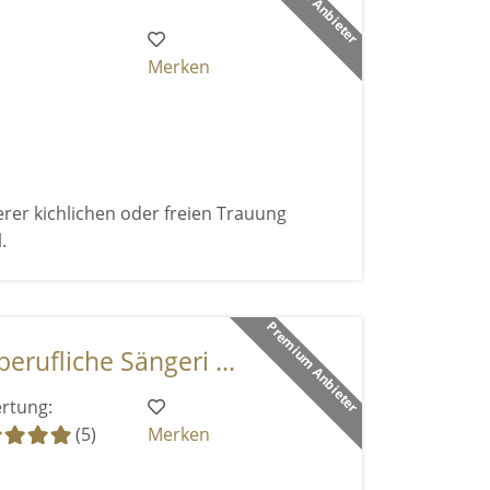
Merken
rer kichlichen oder freien Trauung
.
Premium Anbieter
erufliche Sängeri ...
rtung:
(5)
Merken