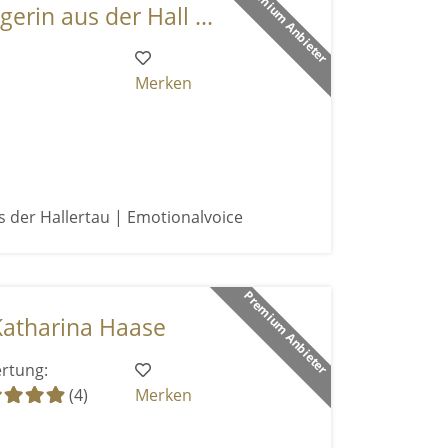
Premium Anbieter
erin aus der Hall ...
Merken
s der Hallertau | Emotionalvoice
Premium Anbieter
Katharina Haase
rtung:
(4)
Merken