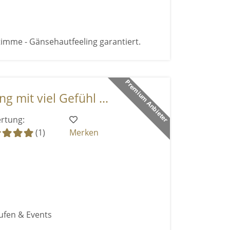
timme - Gänsehautfeeling garantiert.
Premium Anbieter
g mit viel Gefühl ...
rtung:
(1)
Merken
ufen & Events