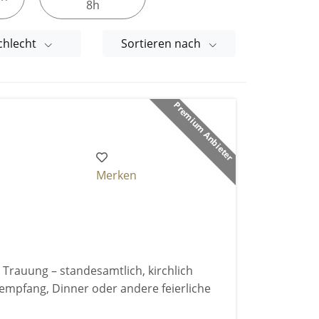
8h
chlecht
Sortieren nach
Premium Anbieter
Merken
 Trauung – standesamtlich, kirchlich
ktempfang, Dinner oder andere feierliche