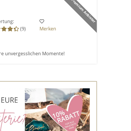
Premium Anbieter
rtung:
(9)
Merken
re unvergesslichen Momente!