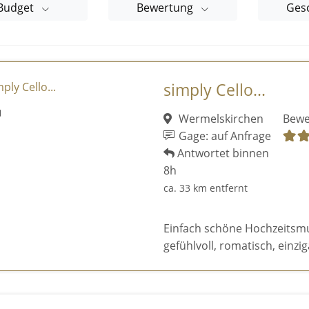
Budget
Bewertung
Ges
simply Cello...
Wermelskirchen
Bewe
Gage: auf Anfrage
Antwortet binnen
8h
ca. 33 km entfernt
Einfach schöne Hochzeitsmusi
gefühlvoll, romatisch, einziga