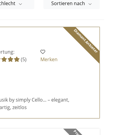
chlecht
Sortieren nach
Diamant Anbieter
rtung:
(5)
Merken
k by simply Cello... – elegant,
rtig, zeitlos