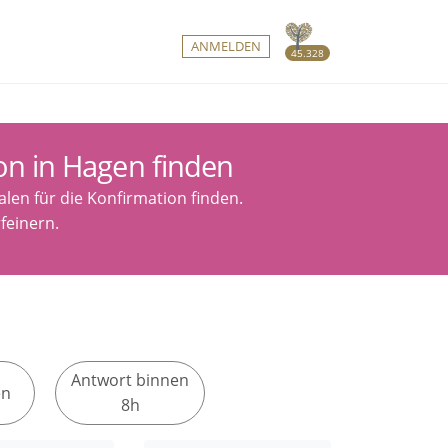
ANMELDEN
45.328
on in Hagen finden
len für die Konfirmation finden.
feinern.
Antwort binnen
en
8h