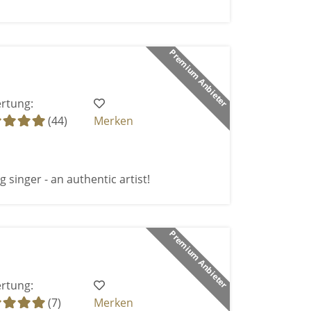
Premium Anbieter
rtung:
(44)
Merken
 singer - an authentic artist!
Premium Anbieter
rtung:
(7)
Merken