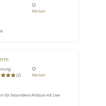
Merken
rze
erin
rtung:
(2)
Merken
n für besondere Anlässe mit Live-