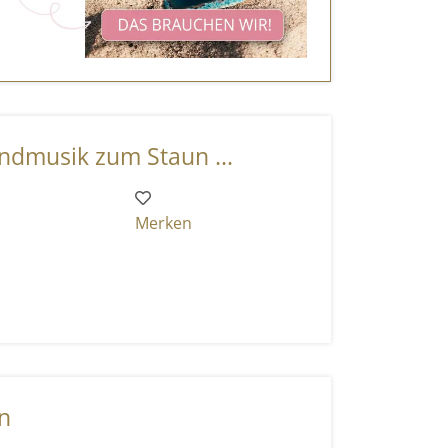
undmusik zum Staun ...
Merken
n