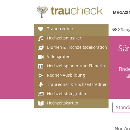
MAGAZI
Trauerredner
Säng
Hochzeitsmusiker
Sän
Blumen & Hochzeitsdekoration
Videografen
Hochzeitsplaner und Planerin
Finde
Redner-Ausbildung
Si
Trauredner & Hochzeitsredner
Hochzeitsfotografen
Hochzeitskarten
Stand
Nur An