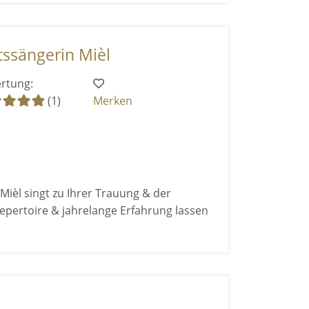
tssängerin Mièl
rtung:
(1)
Merken
Mièl singt zu Ihrer Trauung & der
Repertoire & jahrelange Erfahrung lassen