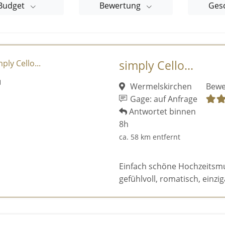
Budget
Bewertung
Ges
simply Cello...
Wermelskirchen
Bewe
Gage: auf Anfrage
Antwortet binnen
8h
ca. 58 km entfernt
Einfach schöne Hochzeitsmusi
gefühlvoll, romatisch, einziga