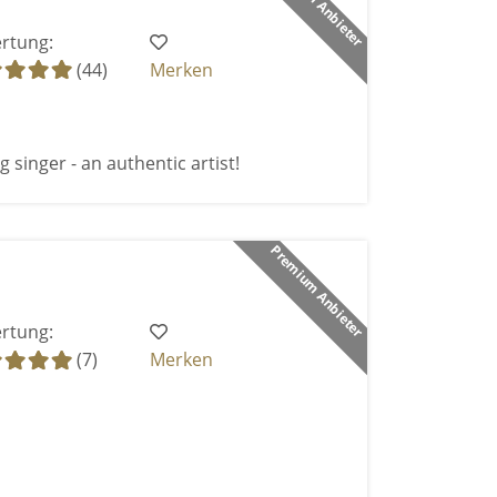
Premium Anbieter
rtung:
(44)
Merken
 singer - an authentic artist!
Premium Anbieter
rtung:
(7)
Merken