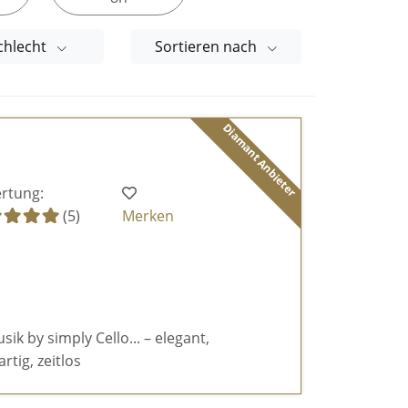
chlecht
Sortieren nach
Diamant Anbieter
rtung:
(5)
Merken
k by simply Cello... – elegant,
rtig, zeitlos