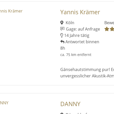
Yannis Krämer
Köln
Bewe
Gage: auf Anfrage
14 Jahre tätig
Antwortet binnen
8h
ca. 75 km entfernt
Gänsehautstimmung pur! Erle
unvergesslicher Akustik-At
DANNY