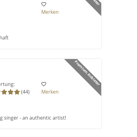
Merken
haft
Premium Anbieter
rtung:
(44)
Merken
 singer - an authentic artist!