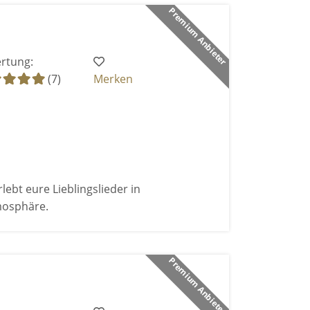
Premium Anbieter
rtung:
(7)
Merken
bt eure Lieblingslieder in
mosphäre.
Premium Anbieter