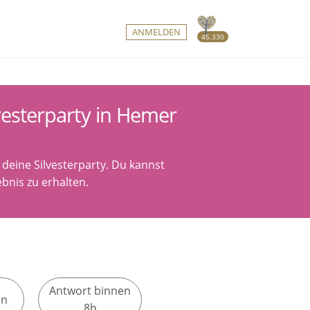
ANMELDEN
45.330
vesterparty in Hemer
deine Silvesterparty. Du kannst
bnis zu erhalten.
Antwort binnen
en
8h