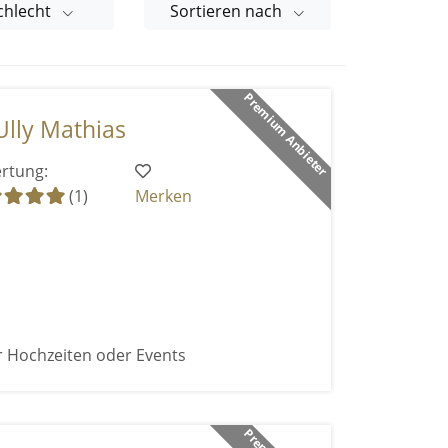
chlecht
Sortieren nach
Premium Anbieter
Ully Mathias
rtung:
(1)
Merken
r Hochzeiten oder Events