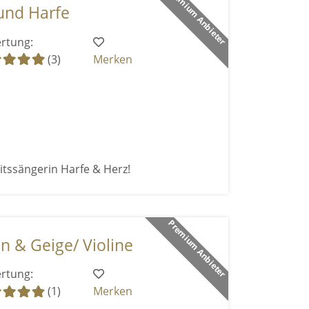
Premium Anbieter
und Harfe
rtung:
(3)
Merken
itssängerin Harfe & Herz!
Premium Anbieter
n & Geige/ Violine
rtung:
(1)
Merken