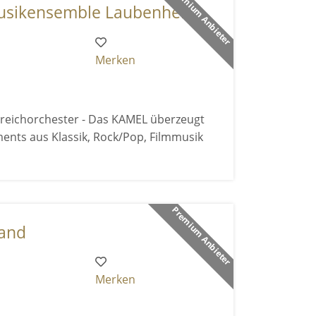
Premium Anbieter
ikensemble Laubenhei ...
Merken
reichorchester - Das KAMEL überzeugt
ents aus Klassik, Rock/Pop, Filmmusik
Premium Anbieter
band
Merken