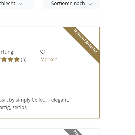
chlecht
Sortieren nach
Diamant Anbieter
rtung:
(5)
Merken
k by simply Cello... – elegant,
rtig, zeitlos