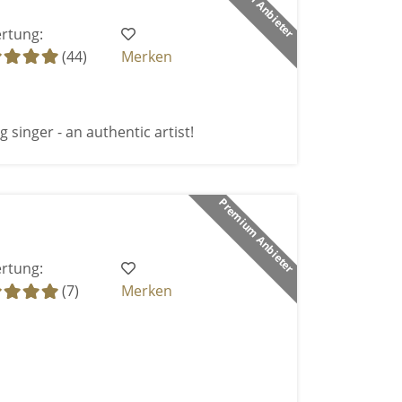
Premium Anbieter
rtung:
(44)
Merken
 singer - an authentic artist!
Premium Anbieter
rtung:
(7)
Merken