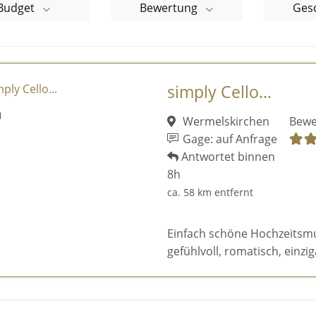
Budget
Bewertung
Ges
simply Cello...
Wermelskirchen
Bewe
Gage: auf Anfrage
Antwortet binnen
8h
ca. 58 km entfernt
Einfach schöne Hochzeitsmusi
gefühlvoll, romatisch, einziga