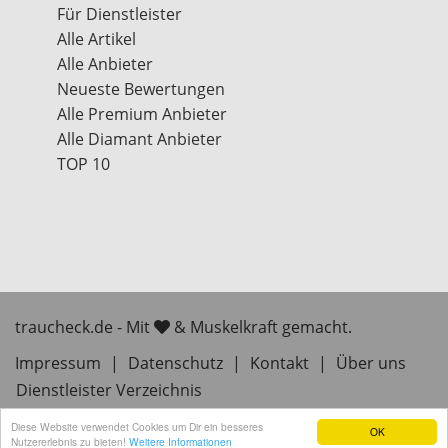
Für Dienstleister
Alle Artikel
Alle Anbieter
Neueste Bewertungen
Alle Premium Anbieter
Alle Diamant Anbieter
TOP 10
traucheck.de - Mit
& Muskelkraft gemacht.
Impressum
|
Datenschutz
|
Kontakt
|
Über uns
Dienstleister Verzeichnis
Diese Website verwendet Cookies um Dir ein besseres
OK
Nutzererlebnis zu bieten!
Weitere Informationen