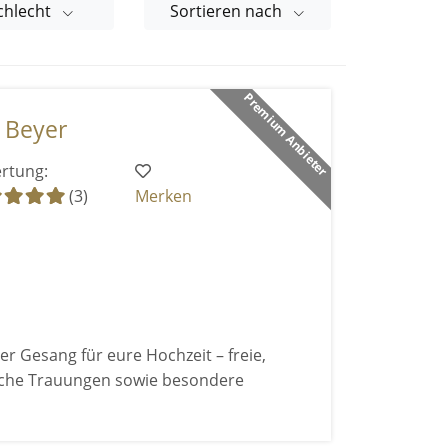
chlecht
Sortieren nach
Premium Anbieter
a Beyer
rtung:
(3)
Merken
er Gesang für eure Hochzeit – freie,
iche Trauungen sowie besondere