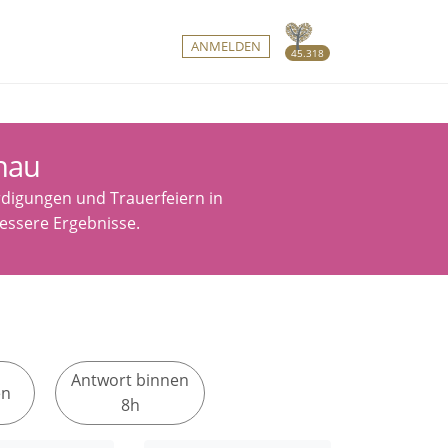
ANMELDEN
45.318
nau
digungen und Trauerfeiern in
 bessere Ergebnisse.
Antwort binnen
en
8h