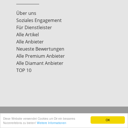
Über uns
Soziales Engagement
Für Dienstleister
Alle Artikel
Alle Anbieter
Neueste Bewertungen
Alle Premium Anbieter
Alle Diamant Anbieter
TOP 10
traucheck.de - Mit
& Muskelkraft gemacht.
Diese Website verwendet Cookies um Dir ein besseres
OK
Nutzererlebnis zu bieten!
Weitere Informationen
Impressum
|
Datenschutz
|
Kontakt
|
Über uns