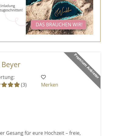
Premium Anbieter
a Beyer
rtung:
(3)
Merken
er Gesang für eure Hochzeit – freie,