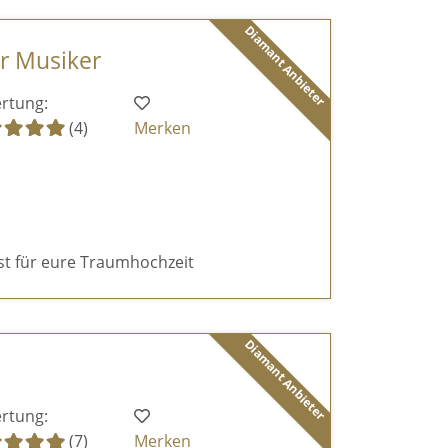
Diamant Anbieter
er Musiker
rtung:
(4)
Merken
ist für eure Traumhochzeit
Diamant Anbieter
rtung:
(7)
Merken