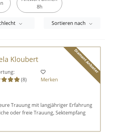
en
8h
chlecht
Sortieren nach
Diamant Anbieter
ela Kloubert
rtung:
(8)
Merken
 eure Trauung mit langjähriger Erfahrung
hliche oder freie Trauung, Sektempfang