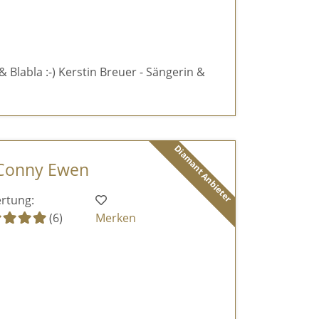
& Blabla :-) Kerstin Breuer - Sängerin &
Diamant Anbieter
 Conny Ewen
rtung:
(6)
Merken