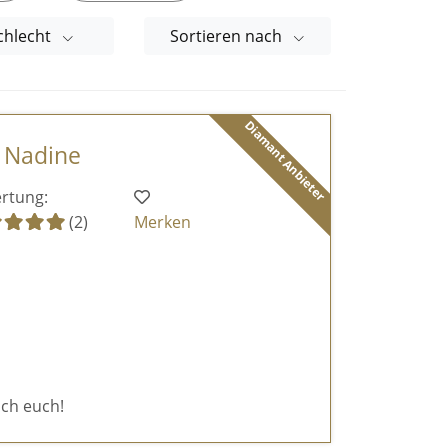
chlecht
Sortieren nach
Diamant Anbieter
- Nadine
rtung:
(2)
Merken
ich euch!