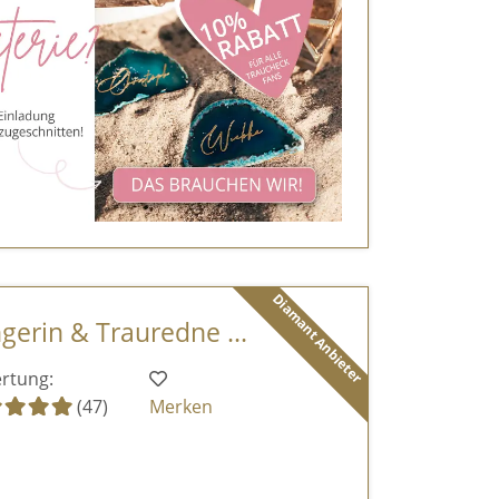
Diamant Anbieter
ngerin & Trauredne ...
rtung:
(47)
Merken