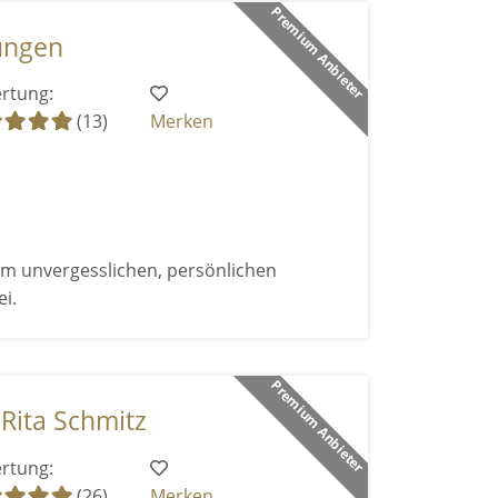
Premium Anbieter
ungen
rtung:
(13)
Merken
m unvergesslichen, persönlichen
i.
Premium Anbieter
 Rita Schmitz
rtung:
(26)
Merken