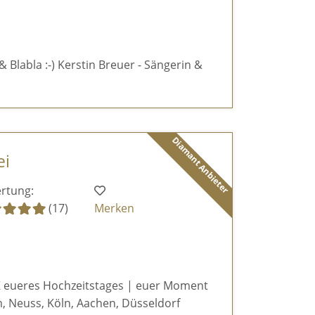
& Blabla :-) Kerstin Breuer - Sängerin &
Diamant Anbieter
ei
rtung:
(17)
Merken
 eueres Hochzeitstages | euer Moment
, Neuss, Köln, Aachen, Düsseldorf