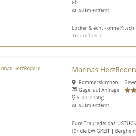
8h
ca. 90 km entfernt
Locker & echt - ohne Kitsch 
Traurednerin
Marinas HerzReder
Rommerskirchen
Bewe
Gage: auf Anfrage
6 Jahre tätig
ca. 95 km entfernt
Eure Traurede: das ♡STÜCK
für die EWIGKEIT | Bergheim