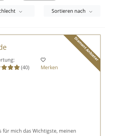
chlecht
Sortieren nach
Diamant Anbieter
de
rtung:
(40)
Merken
es für mich das Wichtigste, meinen