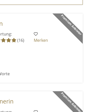
Premium Anbieter
n
rtung:
(16)
Merken
Worte
Premium Anbieter
nerin
rtung: