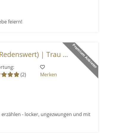
be feiern!
Premium Anbieter
Redenswert) | Trau ...
rtung:
(2)
Merken
 erzählen - locker, ungezwungen und mit