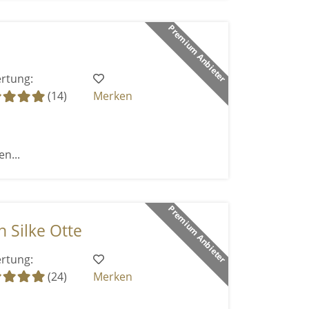
Premium Anbieter
rtung:
(14)
Merken
n...
Premium Anbieter
 Silke Otte
rtung:
(24)
Merken