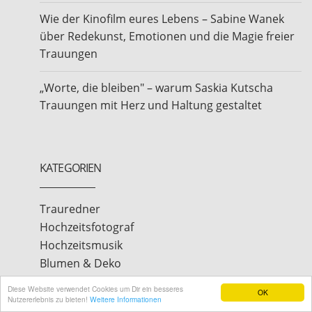
Wie der Kinofilm eures Lebens – Sabine Wanek
über Redekunst, Emotionen und die Magie freier
Trauungen
„Worte, die bleiben" – warum Saskia Kutscha
Trauungen mit Herz und Haltung gestaltet
KATEGORIEN
Trauredner
Hochzeitsfotograf
Hochzeitsmusik
Blumen & Deko
Hochzeitsplaner
Diese Website verwendet Cookies um Dir ein besseres
OK
Videografen
Nutzererlebnis zu bieten!
Weitere Informationen