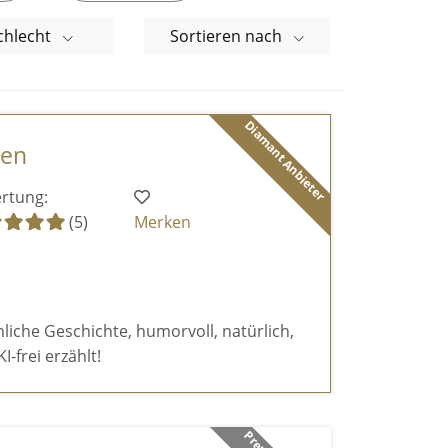
chlecht
Sortieren nach
Diamant Anbieter
den
rtung:
(5)
Merken
liche Geschichte, humorvoll, natürlich,
-frei erzählt!