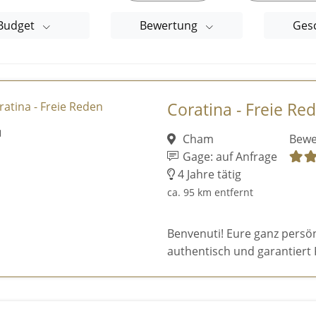
Budget
Bewertung
Ges
Coratina - Freie Re
Cham
Bewe
Gage: auf Anfrage
4 Jahre tätig
ca. 95 km entfernt
Benvenuti! Eure ganz persön
authentisch und garantiert KI