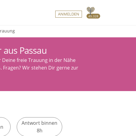
ANMELDEN
45.328
 Trauung
r aus Passau
r Deine freie Trauung in der Nähe
s. Fragen? Wir stehen Dir gerne zur
Antwort binnen
en
8h