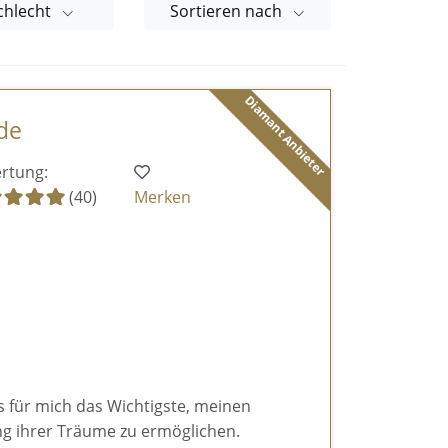
chlecht
Sortieren nach
Diamant Anbieter
de
rtung:
(40)
Merken
es für mich das Wichtigste, meinen
g ihrer Träume zu ermöglichen.