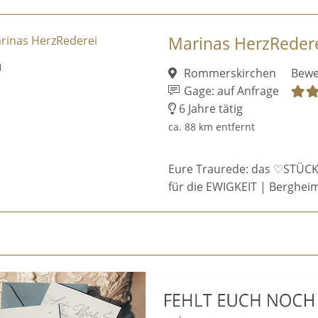
Marinas HerzReder
Rommerskirchen
Bewe
Gage: auf Anfrage
6 Jahre tätig
ca. 88 km entfernt
Eure Traurede: das ♡STÜCK
für die EWIGKEIT | Bergheim