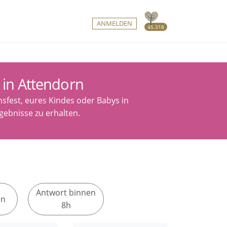
ANMELDEN
45.318
 in Attendorn
sfest, eures Kindes oder Babys in
gebnisse zu erhalten.
Antwort binnen
en
8h