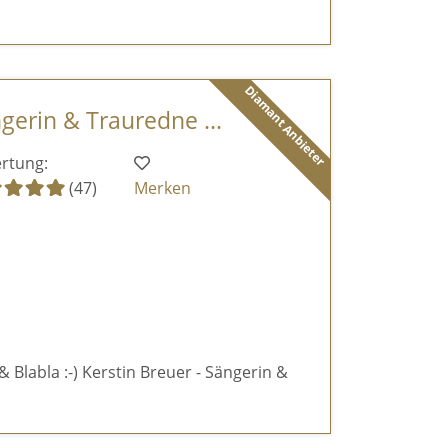
Diamant Anbieter
ngerin & Trauredne ...
rtung:
(47)
Merken
& Blabla :-) Kerstin Breuer - Sängerin &