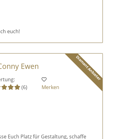
ich euch!
Diamant Anbieter
 Conny Ewen
rtung:
(6)
Merken
sse Euch Platz für Gestaltung, schaffe