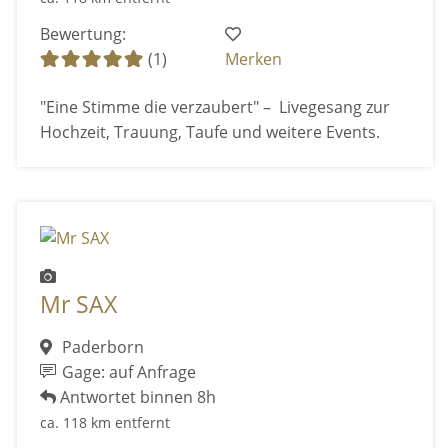
Bewertung:
(1)
Merken
"Eine Stimme die verzaubert" – Livegesang zur
Hochzeit, Trauung, Taufe und weitere Events.
Mr SAX
Paderborn
Gage: auf Anfrage
Antwortet binnen 8h
ca. 118 km entfernt