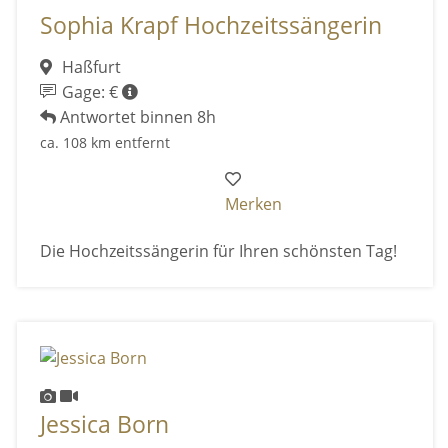
Sophia Krapf Hochzeitssängerin
Haßfurt
Gage: €
Antwortet binnen 8h
ca. 108 km entfernt
Merken
Die Hochzeitssängerin für Ihren schönsten Tag!
Jessica Born