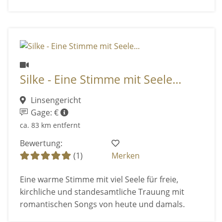
Silke - Eine Stimme mit Seele...
Linsengericht
Gage: €
ca. 83 km entfernt
Bewertung:
(1)
Merken
Eine warme Stimme mit viel Seele für freie,
kirchliche und standesamtliche Trauung mit
romantischen Songs von heute und damals.