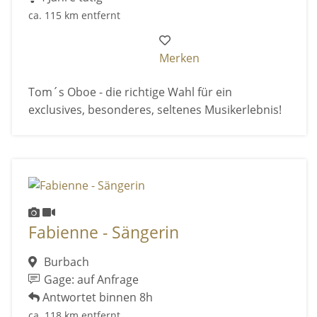
ca. 115 km entfernt
Merken
Tom´s Oboe - die richtige Wahl für ein
exclusives, besonderes, seltenes Musikerlebnis!
Fabienne - Sängerin
Burbach
Gage: auf Anfrage
Antwortet binnen 8h
ca. 118 km entfernt