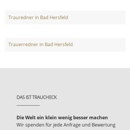
Trauredner in Bad Hersfeld
Trauerredner in Bad Hersfeld
DAS IST TRAUCHECK
Die Welt ein klein wenig besser machen
Wir spenden für jede Anfrage und Bewertung