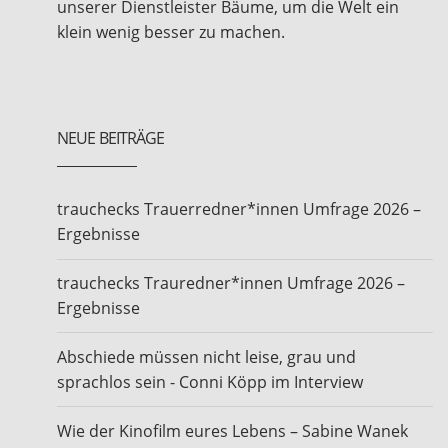
unserer Dienstleister Bäume, um die Welt ein
klein wenig besser zu machen.
NEUE BEITRÄGE
trauchecks Trauerredner*innen Umfrage 2026 –
Ergebnisse
trauchecks Trauredner*innen Umfrage 2026 –
Ergebnisse
Abschiede müssen nicht leise, grau und
sprachlos sein - Conni Köpp im Interview
Wie der Kinofilm eures Lebens – Sabine Wanek