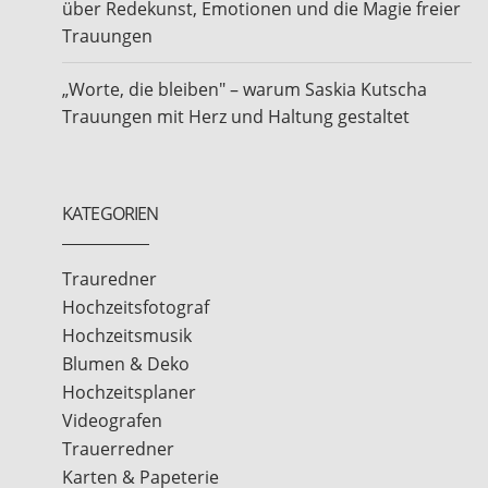
über Redekunst, Emotionen und die Magie freier
Trauungen
„Worte, die bleiben" – warum Saskia Kutscha
Trauungen mit Herz und Haltung gestaltet
KATEGORIEN
Trauredner
Hochzeitsfotograf
Hochzeitsmusik
Blumen & Deko
Hochzeitsplaner
Videografen
Trauerredner
Karten & Papeterie