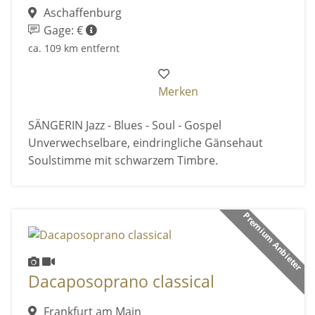
Aschaffenburg
Gage: €
ca. 109 km entfernt
Merken
SÄNGERIN Jazz - Blues - Soul - Gospel
Unverwechselbare, eindringliche Gänsehaut
Soulstimme mit schwarzem Timbre.
Premium Anbieter
Dacaposoprano classical
Frankfurt am Main