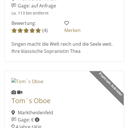
Gage: auf Anfrage
ca. 113 km entfernt
Bewertung:
(4)
Merken
Singen macht die Welt reich und die Seele weit.
Ihre klassische Sopranistin Thea
Premium Anbieter
Tom´s Oboe
Marktheidenfeld
Gage: €
4 Jahre tätig