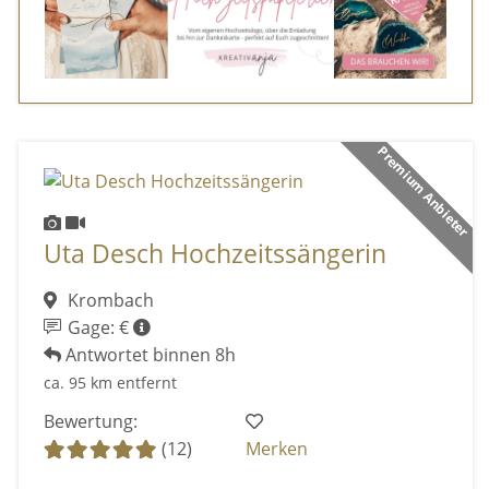
Premium Anbieter
Uta Desch Hochzeitssängerin
Krombach
Gage: €
Antwortet binnen 8h
ca. 95 km entfernt
Bewertung:
(12)
Merken