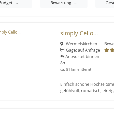
Budget
Bewertung
Ges
simply Cello...
Wermelskirchen
Bewe
Gage: auf Anfrage
Antwortet binnen
8h
ca. 51 km entfernt
Einfach schöne Hochzeitsmusi
gefühlvoll, romatisch, einziga