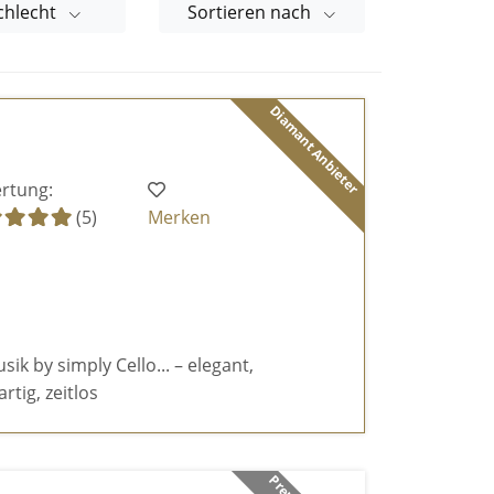
chlecht
Sortieren nach
Diamant Anbieter
rtung:
(5)
Merken
k by simply Cello... – elegant,
rtig, zeitlos