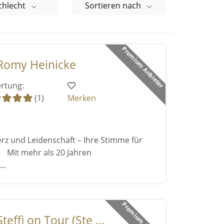
chlecht
Sortieren nach
Premium Anbieter
Romy Heinicke
rtung:
(1)
Merken
rz und Leidenschaft – Ihre Stimme für
Mit mehr als 20 Jahren
..
Premium Anbieter
effi on Tour (Ste ...