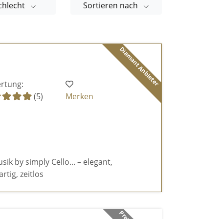
chlecht
Sortieren nach
Diamant Anbieter
rtung:
(5)
Merken
k by simply Cello... – elegant,
rtig, zeitlos