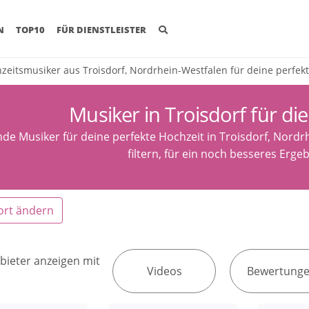
(CURRENT)
N
TOP10
FÜR DIENSTLEISTER
zeitsmusiker aus Troisdorf, Nordrhein-Westfalen für deine perfek
Musiker in Troisdorf für di
nde Musiker für deine perfekte Hochzeit in Troisdorf, Nordr
filtern, für ein noch besseres Erge
ort ändern
bieter anzeigen mit
Videos
Bewertung