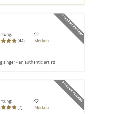
Premium Anbieter
rtung:
(44)
Merken
 singer - an authentic artist!
Premium Anbieter
rtung:
(7)
Merken