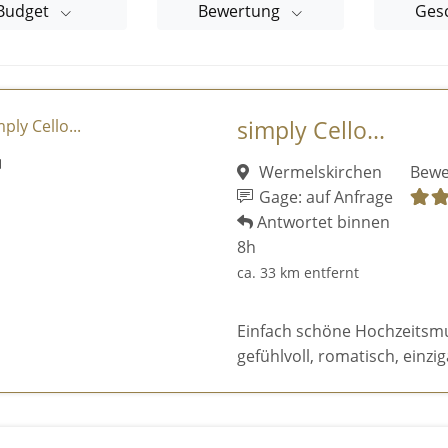
Budget
Bewertung
Ges
simply Cello...
Wermelskirchen
Bewe
Gage: auf Anfrage
Antwortet binnen
8h
ca. 33 km entfernt
Einfach schöne Hochzeitsmusi
gefühlvoll, romatisch, einziga