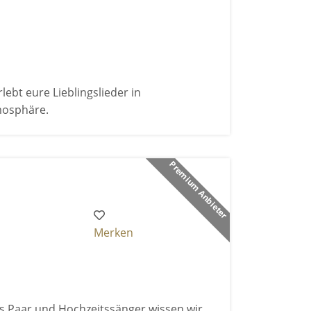
bt eure Lieblingslieder in
mosphäre.
Premium Anbieter
Merken
Als Paar und Hochzeitssänger wissen wir