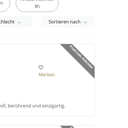
en
8h
chlecht
Sortieren nach
Premium Anbieter
Merken
voll, berührend und einzigartig.