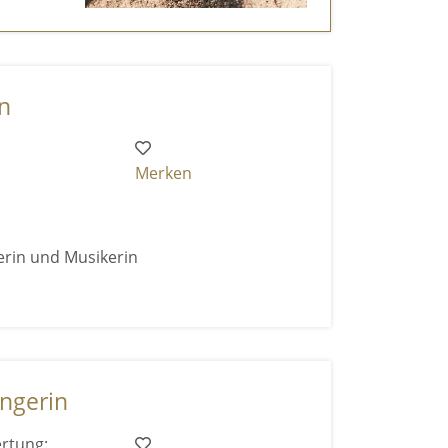
n
Merken
erin und Musikerin
ängerin
rtung: