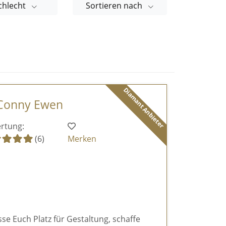
chlecht
Sortieren nach
Diamant Anbieter
 Conny Ewen
rtung:
(6)
Merken
sse Euch Platz für Gestaltung, schaffe