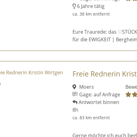
6 Jahre tätig
ca. 38 km entfernt
Eure Traurede: das ♡STÜCK
für die EWIGKEIT | Bergheim
Freie Rednerin Kris
Moers
Bewe
Gage: auf Anfrage
Antwortet binnen
8h
ca. 83 km entfernt
Gerne möchte ich euch begl