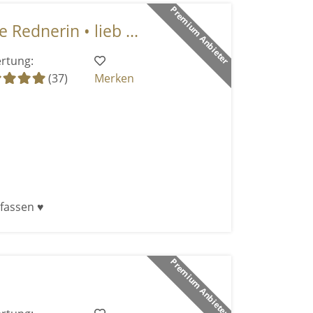
Premium Anbieter
 Rednerin • lieb ...
rtung:
(37)
Merken
fassen ♥
Premium Anbieter