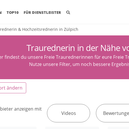
(CURRENT)
N
TOP10
FÜR DIENSTLEISTER
rednerin & Hochzeitsrednerin in Zülpich
Traurednerin in der Nähe v
er findest du unsere Freie Traurednerinnen für eure Freie T
Nutze unsere Filter, um noch bessere Ergebnis
ort ändern
bieter anzeigen mit
Videos
Bewertung