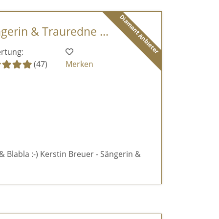
Diamant Anbieter
ngerin & Trauredne ...
rtung:
(47)
Merken
& Blabla :-) Kerstin Breuer - Sängerin &