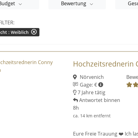
Budget
Bewertung
Ges
FILTER:
cht : Weiblich
Hochzeitsrednerin
Nörvenich
Bewe
Gage: €
7 Jahre tätig
Antwortet binnen
8h
ca. 14 km entfernt
Eure Freie Trauung ❤️ Ich la