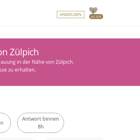
ANMELDEN
45.328
on Zülpich
rauung in der Nähe von Zülpich.
se zu erhalten.
Antwort binnen
en
8h