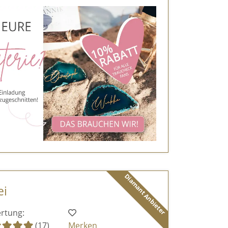
Diamant Anbieter
ei
rtung:
(17)
Merken