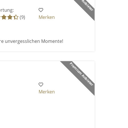
rtung:
(9)
Merken
re unvergesslichen Momente!
Premium Anbieter
Merken