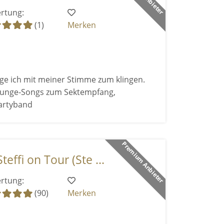
rtung:
(1)
Merken
e ich mit meiner Stimme zum klingen.
ounge-Songs zum Sektempfang,
artyband
Premium Anbieter
effi on Tour (Ste ...
rtung:
(90)
Merken