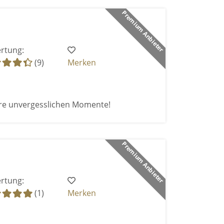
Premium Anbieter
rtung:
(9)
Merken
re unvergesslichen Momente!
Premium Anbieter
rtung:
(1)
Merken