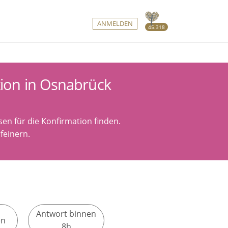
ANMELDEN
45.318
tion in Osnabrück
en für die Konfirmation finden.
feinern.
Antwort binnen
en
8h