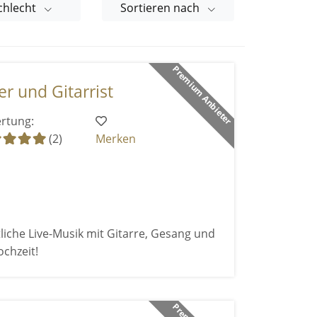
chlecht
Sortieren nach
Premium Anbieter
er und Gitarrist
rtung:
(2)
Merken
iche Live-Musik mit Gitarre, Gesang und
chzeit!