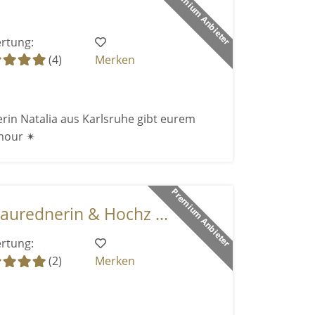
Premium Anbieter
rtung:
(4)
Merken
rin Natalia aus Karlsruhe gibt eurem
mour ✴
Premium Anbieter
aurednerin & Hochz ...
rtung:
(2)
Merken