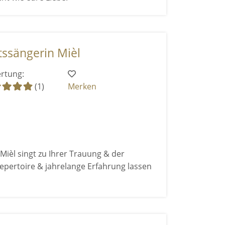
tssängerin Mièl
rtung:
(1)
Merken
Mièl singt zu Ihrer Trauung & der
Repertoire & jahrelange Erfahrung lassen