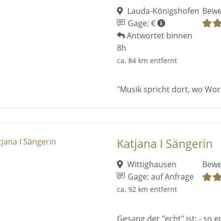
Lauda-Königshofen
Bewe
Gage: €
Antwortet binnen
8h
ca. 84 km entfernt
"Musik spricht dort, wo Wort
Katjana I Sängerin
Wittighausen
Bewe
Gage: auf Anfrage
ca. 92 km entfernt
Gesang der "echt" ist; - so e