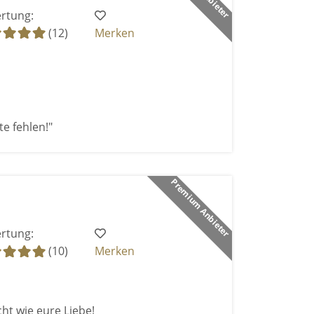
rtung:
(12)
Merken
e fehlen!"
Premium Anbieter
rtung:
(10)
Merken
cht wie eure Liebe!