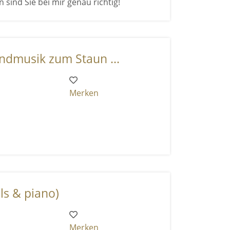
nd Sie bei mir genau richtig!
undmusik zum Staun ...
Merken
ls & piano)
Merken