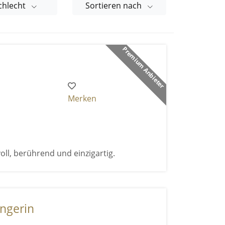
chlecht
Sortieren nach
Premium Anbieter
Merken
voll, berührend und einzigartig.
ängerin