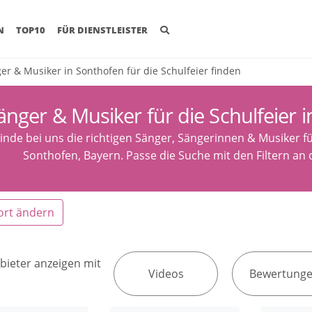
(CURRENT)
N
TOP10
FÜR DIENSTLEISTER
er & Musiker in Sonthofen für die Schulfeier finden
änger & Musiker für die Schulfeier 
inde bei uns die richtigen Sänger, Sängerinnen & Musiker fü
Sonthofen, Bayern. Passe die Suche mit den Filtern an
ort ändern
bieter anzeigen mit
Videos
Bewertung