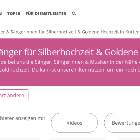
(CURRENT)
N
TOP10
FÜR DIENSTLEISTER
er & Sängerinnen für Silberhochzeit & Goldene Hochzeit in Kürte
änger für Silberhochzeit & Goldene
nde bei uns die Sänger, Sängerinnen & Musiker in der Nähe v
Goldhochzeit. Du kannst unsere Filter nutzen, um ein noch b
ort ändern
bieter anzeigen mit
Videos
Bewertung