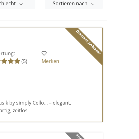
chlecht
Sortieren nach
Diamant Anbieter
rtung:
(5)
Merken
k by simply Cello... – elegant,
rtig, zeitlos