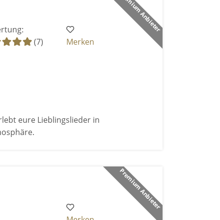
Premium Anbieter
rtung:
(7)
Merken
bt eure Lieblingslieder in
mosphäre.
Premium Anbieter
Merken