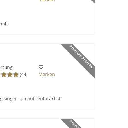
haft
Premium Anbieter
rtung:
(44)
Merken
 singer - an authentic artist!