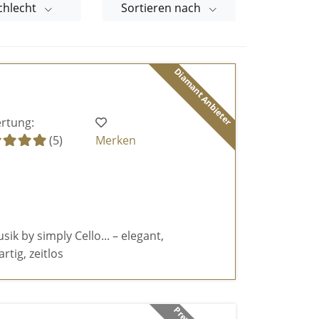
chlecht
Sortieren nach
Diamant Anbieter
rtung:
(5)
Merken
k by simply Cello... – elegant,
rtig, zeitlos