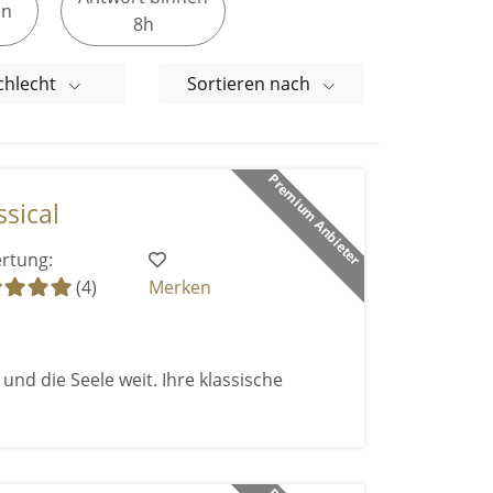
en
8h
chlecht
Sortieren nach
Premium Anbieter
sical
rtung:
(4)
Merken
und die Seele weit. Ihre klassische