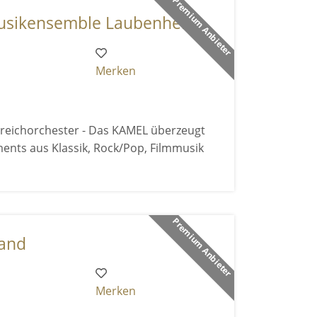
Premium Anbieter
ikensemble Laubenhei ...
Merken
reichorchester - Das KAMEL überzeugt
ents aus Klassik, Rock/Pop, Filmmusik
Premium Anbieter
band
Merken