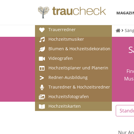
MAGAZI
Trauerredner
Säng
Hochzeitsmusiker
S
Blumen & Hochzeitsdekoration
Videografen
Hochzeitsplaner und Planerin
Fin
Redner-Ausbildung
Musi
Trauredner & Hochzeitsredner
Hochzeitsfotografen
Hochzeitskarten
Stand
Nur An