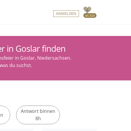
ANMELDEN
45.324
r in Goslar finden
nsfeier in Goslar, Niedersachsen.
 was du suchst.
Antwort binnen
en
8h