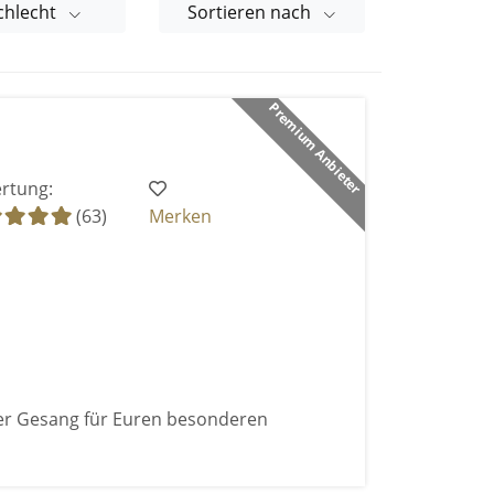
chlecht
Sortieren nach
Premium Anbieter
rtung:
(63)
Merken
ger Gesang für Euren besonderen