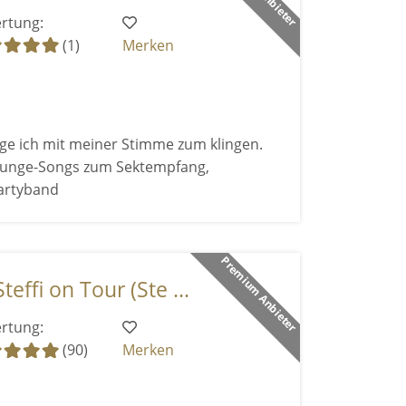
rtung:
(1)
Merken
e ich mit meiner Stimme zum klingen.
ounge-Songs zum Sektempfang,
artyband
Premium Anbieter
effi on Tour (Ste ...
rtung:
(90)
Merken