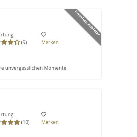
Premium Anbieter
rtung:
(9)
Merken
re unvergesslichen Momente!
rtung:
(10)
Merken