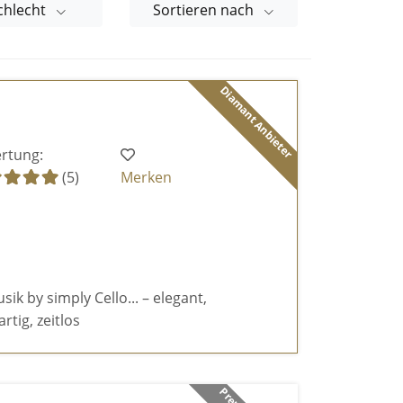
chlecht
Sortieren nach
Diamant Anbieter
rtung:
(5)
Merken
k by simply Cello... – elegant,
rtig, zeitlos