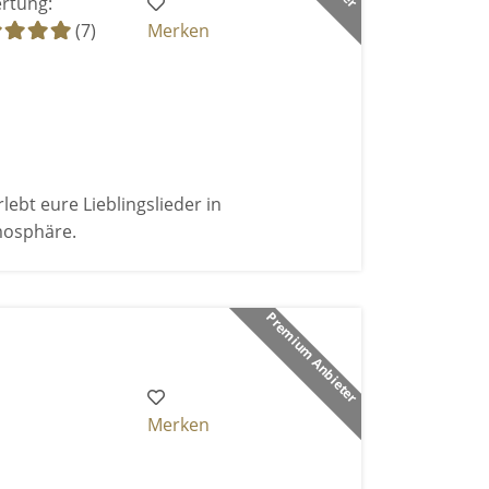
rtung:
(7)
Merken
bt eure Lieblingslieder in
mosphäre.
Premium Anbieter
Merken