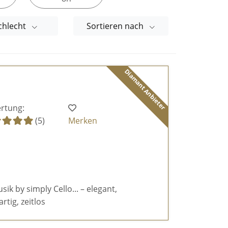
chlecht
Sortieren nach
Diamant Anbieter
rtung:
(5)
Merken
k by simply Cello... – elegant,
rtig, zeitlos