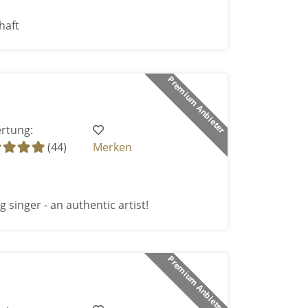
haft
Premium Anbieter
rtung:
(44)
Merken
 singer - an authentic artist!
Premium Anbieter