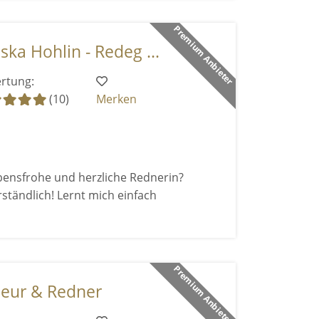
Premium Anbieter
ska Hohlin - Redeg ...
rtung:
(10)
Merken
lebensfrohe und herzliche Rednerin?
erständlich! Lernt mich einfach
Premium Anbieter
seur & Redner