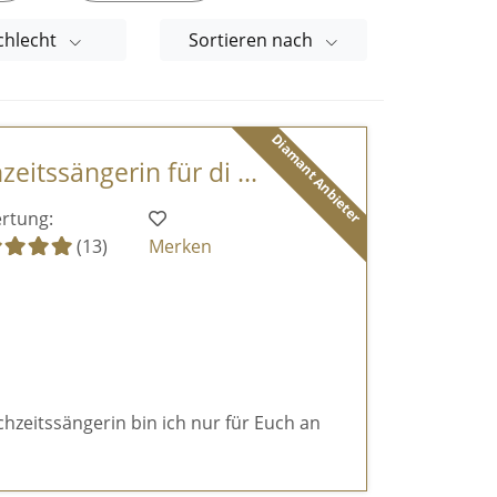
chlecht
Sortieren nach
Diamant Anbieter
itssängerin für di ...
rtung:
(13)
Merken
chzeitssängerin bin ich nur für Euch an