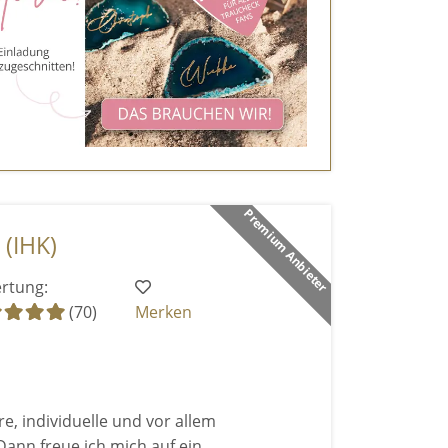
Premium Anbieter
 (IHK)
rtung:
(70)
Merken
e, individuelle und vor allem
Dann freue ich mich auf ein