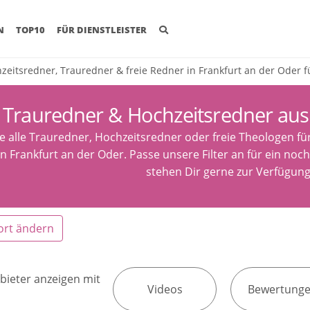
(CURRENT)
N
TOP10
FÜR DIENSTLEISTER
zeitsredner, Trauredner & freie Redner in Frankfurt an der Oder f
Trauredner & Hochzeitsredner aus 
e alle Trauredner, Hochzeitsredner oder freie Theologen fü
n Frankfurt an der Oder. Passe unsere Filter an für ein noc
stehen Dir gerne zur Verfügung
ort ändern
bieter anzeigen mit
Videos
Bewertung