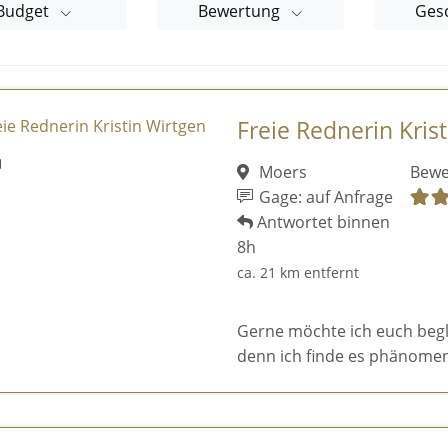
Budget
Bewertung
Ges
Freie Rednerin Kris
Moers
Bewe
Gage: auf Anfrage
Antwortet binnen
8h
ca. 21 km entfernt
Gerne möchte ich euch begl
denn ich finde es phänomen