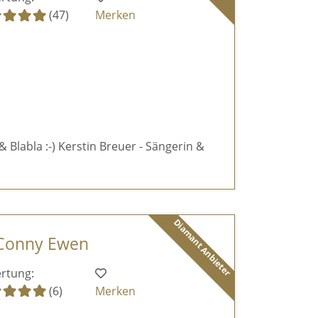
(47)
Merken
& Blabla :-) Kerstin Breuer - Sängerin &
Diamant Anbieter
 Conny Ewen
rtung:
(6)
Merken