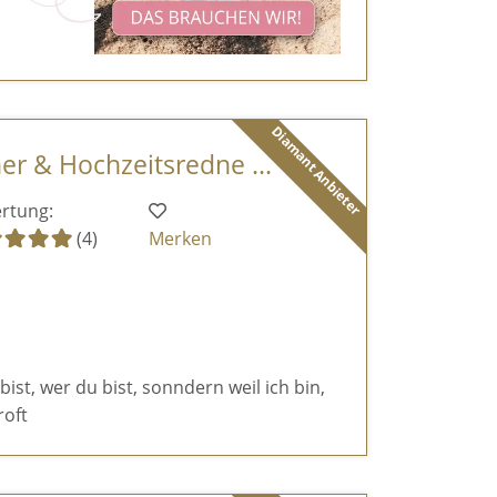
Diamant Anbieter
er & Hochzeitsredne ...
rtung:
(4)
Merken
 bist, wer du bist, sonndern weil ich bin,
roft