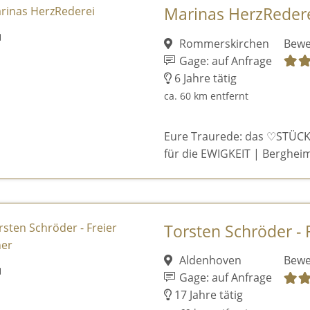
Marinas HerzReder
Rommerskirchen
Bewe
Gage: auf Anfrage
6 Jahre tätig
ca. 60 km entfernt
Eure Traurede: das ♡STÜCK
für die EWIGKEIT | Bergheim
Torsten Schröder - 
Aldenhoven
Bewe
Gage: auf Anfrage
17 Jahre tätig