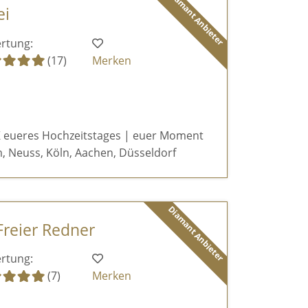
Diamant Anbieter
ei
rtung:
(17)
Merken
 eueres Hochzeitstages | euer Moment
, Neuss, Köln, Aachen, Düsseldorf
Diamant Anbieter
Freier Redner
rtung:
(7)
Merken