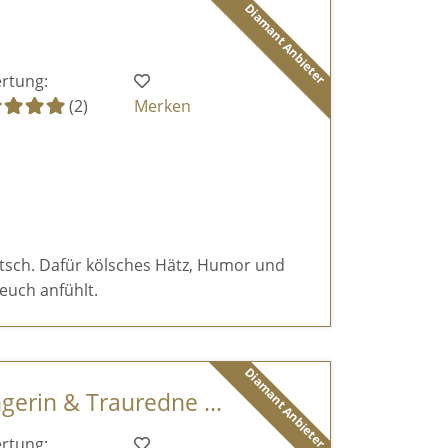
Diamant Anbieter
rtung:
(2)
Merken
itsch. Dafür kölsches Hätz, Humor und
euch anfühlt.
Diamant Anbieter
ngerin & Trauredne ...
rtung: