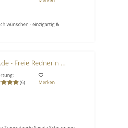
Merken
ich wünschen - einzigartig &
e - Freie Rednerin ...
rtung:
(6)
Merken
eie Traurednerin Svenja Scheumann