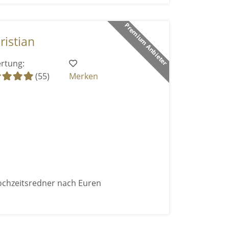
Premium Anbieter
ristian
rtung:
(55)
Merken
Hochzeitsredner nach Euren