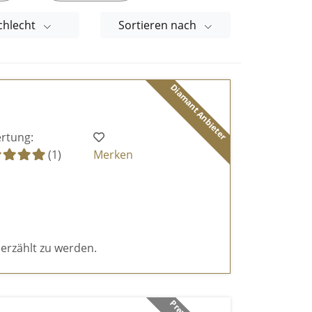
chlecht
Sortieren nach
Diamant Anbieter
rtung:
(1)
Merken
 erzählt zu werden.