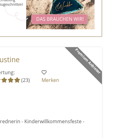
Premium Anbieter
ustine
rtung:
(23)
Merken
rednerin - Kinderwillkommensfeste -